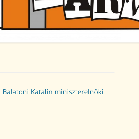
AKADÁLYMENTESÍTÉSI
NYILATKOZAT
A TANKÖNYVELLÁTÁS HELYI
RENDJE
KÖZZÉTÉTELI LISTA
 Balatoni Katalin miniszterelnöki