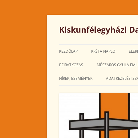
Kilépés
a
tartalomba
Kiskunfélegyházi Da
KEZDŐLAP
KRÉTA NAPLÓ
ELÉR
BEIRATKOZÁS
MÉSZÁROS GYULA EML
HÍREK, ESEMÉNYEK
ADATKEZELÉSI SZ
2025. MÁRCIUS
2025. FEBRUÁR
2025. JANUÁR
2024. DECEMBER