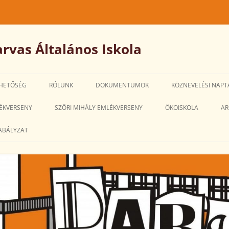
rvas Általános Iskola
HETŐSÉG
RÓLUNK
DOKUMENTUMOK
KÖZNEVELÉSI NAPT
IGAZGATÓ-
ÉKVERSENY
SZŐRI MIHÁLY EMLÉKVERSENY
ÖKOISKOLA
AR
HELYETTESI MEGBÍZÁSÁRA SZÓLÓ
ABÁLYZAT
PÁLYÁZATOK
SZMSZ
PEDAGÓGIAI PROGRAM
HÁZIREND
ALKALMAZOTTI NÉVSOR