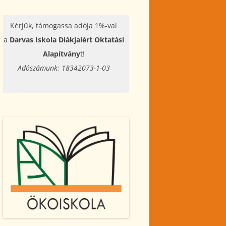
Kérjük, támogassa adója 1%-val
a
Darvas Iskola Diákjaiért Oktatási
Alapítvány
t!
Adószámunk: 18342073-1-03