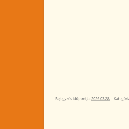
Bejegyzés időpontja:
2026.03.28.
| Kategóri