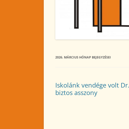
2024. NOVEMBER
2024. OKTÓBER
2024. SZEPTEMBER
2024. AUGUSZTUS
2024. JÚLIUS
2026. MÁRCIUS
HÓNAP BEJEGYZÉSEI
2024. JÚNIUS
2024. MÁJUS
Iskolánk vendége volt Dr.
2024. ÁPRILIS
biztos asszony
2024. MÁRCIUS
2024. FEBRUÁR
2024. JANUÁR