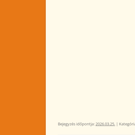
Bejegyzés időpontja:
2026.03.25.
| Kategóri