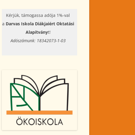
Kérjük, támogassa adója 1%-val
a
Darvas Iskola Diákjaiért Oktatási
Alapítvány
t!
Adószámunk: 18342073-1-03