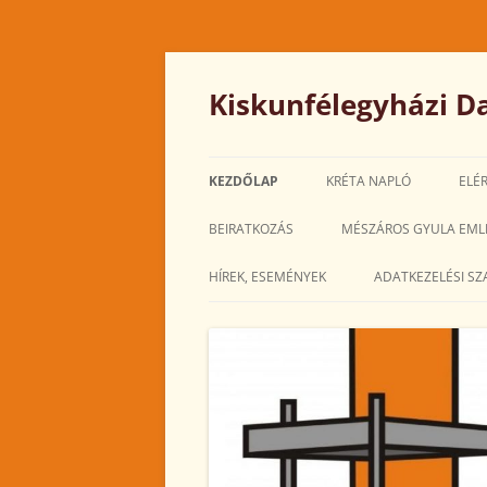
Kilépés
a
tartalomba
Kiskunfélegyházi Da
KEZDŐLAP
KRÉTA NAPLÓ
ELÉ
BEIRATKOZÁS
MÉSZÁROS GYULA EML
HÍREK, ESEMÉNYEK
ADATKEZELÉSI SZ
2025. MÁRCIUS
2025. FEBRUÁR
2025. JANUÁR
2024. DECEMBER