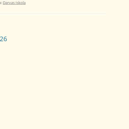
a:
Darvas Iskola
026