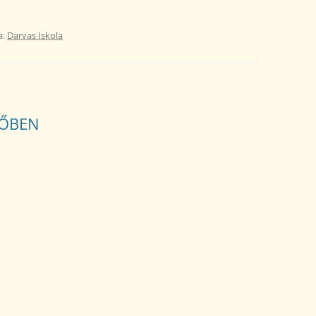
a:
Darvas Iskola
DŐBEN