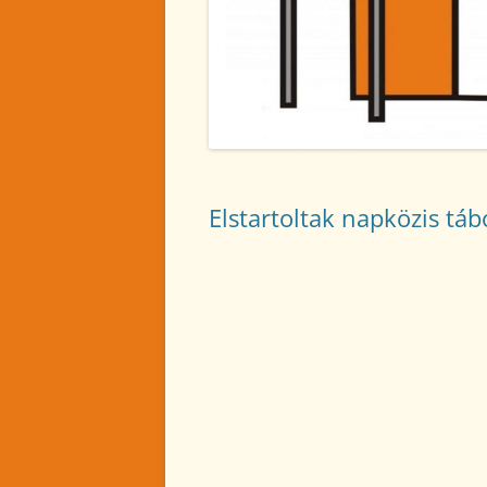
2024. NOVEMBER
2024. OKTÓBER
2024. SZEPTEMBER
2024. AUGUSZTUS
2024. JÚLIUS
Elstartoltak napközis táb
2024. JÚNIUS
2024. MÁJUS
2024. ÁPRILIS
2024. MÁRCIUS
2024. FEBRUÁR
2024. JANUÁR