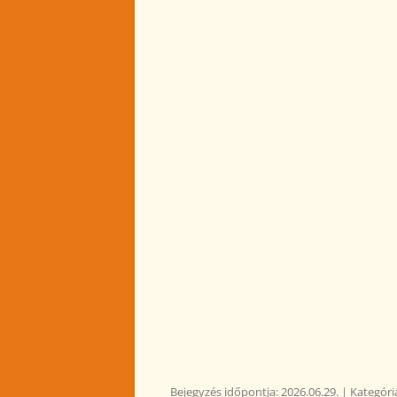
Bejegyzés időpontja:
2026.06.29.
| Kategóri