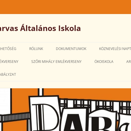
rvas Általános Iskola
RHETŐSÉG
RÓLUNK
DOKUMENTUMOK
KÖZNEVELÉSI NAP
IGAZGATÓ-
ÉKVERSENY
SZŐRI MIHÁLY EMLÉKVERSENY
ÖKOISKOLA
AR
HELYETTESI MEGBÍZÁSÁRA SZÓLÓ
ABÁLYZAT
PÁLYÁZATOK
SZMSZ
PEDAGÓGIAI PROGRAM
HÁZIREND
ALKALMAZOTTI NÉVSOR