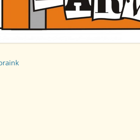
AKADÁLYMENTESÍTÉSI
NYILATKOZAT
A TANKÖNYVELLÁTÁS HELYI
RENDJE
KÖZZÉTÉTELI LISTA
oraink