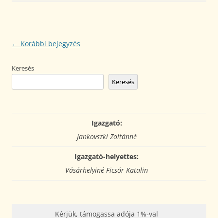
Bejegyzés
←
Korábbi bejegyzés
navigáció
Keresés
Keresés
Igazgató:
Jankovszki Zoltánné
Igazgató-helyettes:
Vásárhelyiné Ficsór Katalin
Kérjük, támogassa adója 1%-val