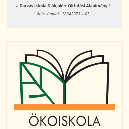
a
Darvas Iskola Diákjaiért Oktatási Alapítvány
t!
Adószámunk: 18342073-1-03