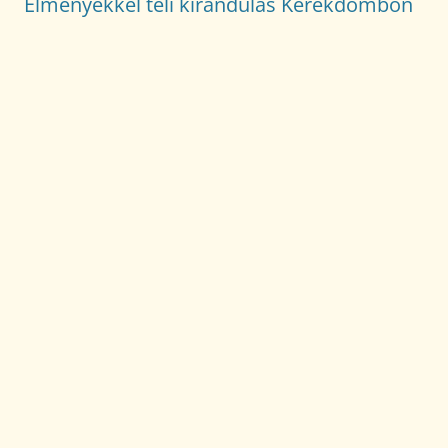
Élményekkel teli kirándulás Kerekdombon