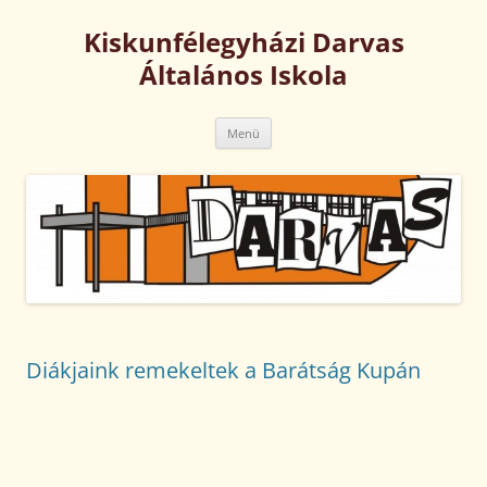
Kilépés
a
Kiskunfélegyházi Darvas
tartalomba
Általános Iskola
Menü
Diákjaink remekeltek a Barátság Kupán