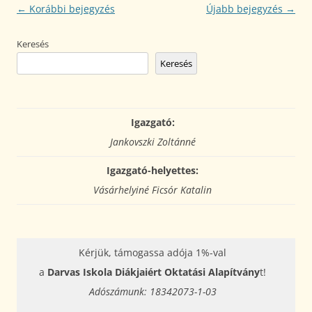
Bejegyzés
←
Korábbi bejegyzés
Újabb bejegyzés
→
navigáció
Keresés
Keresés
Igazgató:
Jankovszki Zoltánné
Igazgató-helyettes:
Vásárhelyiné Ficsór Katalin
Kérjük, támogassa adója 1%-val
a
Darvas Iskola Diákjaiért Oktatási Alapítvány
t!
Adószámunk: 18342073-1-03