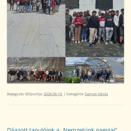
Bejegyzés időpontja:
2026.06.10.
| Kategória:
Darvas Iskola
Díjazott tanulóink a „Nemzetünk nagyjai”