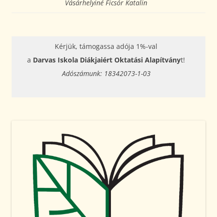
Vásárhelyiné Ficsór Katalin
Kérjük, támogassa adója 1%-val
a
Darvas Iskola Diákjaiért Oktatási Alapítvány
t!
Adószámunk: 18342073-1-03