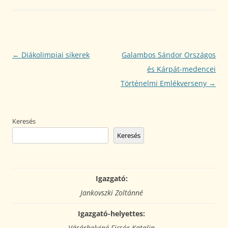
Bejegyzés
←
Diákolimpiai sikerek
Galambos Sándor Országos
navigáció
és Kárpát-medencei
Történelmi Emlékverseny
→
Keresés
Keresés
Igazgató:
Jankovszki Zoltánné
Igazgató-helyettes:
Vásárhelyiné Ficsór Katalin