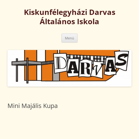
Kilépés
a
Kiskunfélegyházi Darvas
tartalomba
Általános Iskola
Menü
Mini Majális Kupa