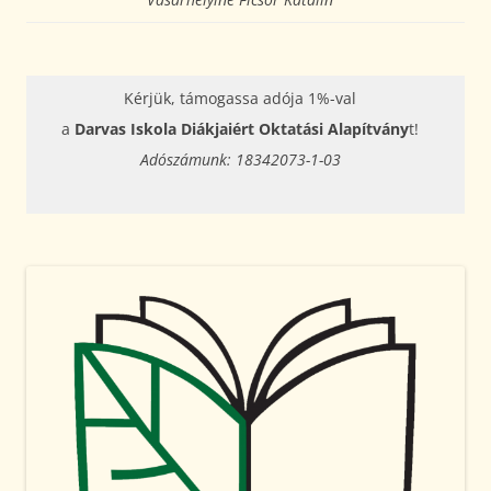
Kérjük, támogassa adója 1%-val
a
Darvas Iskola Diákjaiért Oktatási Alapítvány
t!
Adószámunk: 18342073-1-03