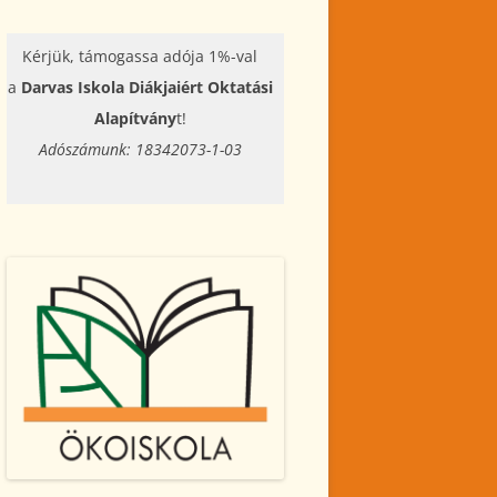
Kérjük, támogassa adója 1%-val
a
Darvas Iskola Diákjaiért Oktatási
Alapítvány
t!
Adószámunk: 18342073-1-03