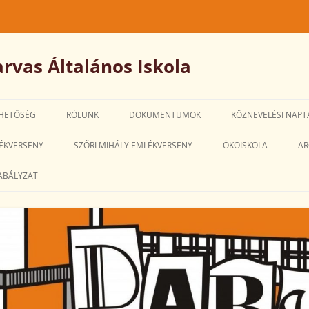
rvas Általános Iskola
HETŐSÉG
RÓLUNK
DOKUMENTUMOK
KÖZNEVELÉSI NAPT
IGAZGATÓ-
ÉKVERSENY
SZŐRI MIHÁLY EMLÉKVERSENY
ÖKOISKOLA
AR
HELYETTESI MEGBÍZÁSÁRA SZÓLÓ
ABÁLYZAT
PÁLYÁZATOK
SZMSZ
PEDAGÓGIAI PROGRAM
HÁZIREND
ALKALMAZOTTI NÉVSOR