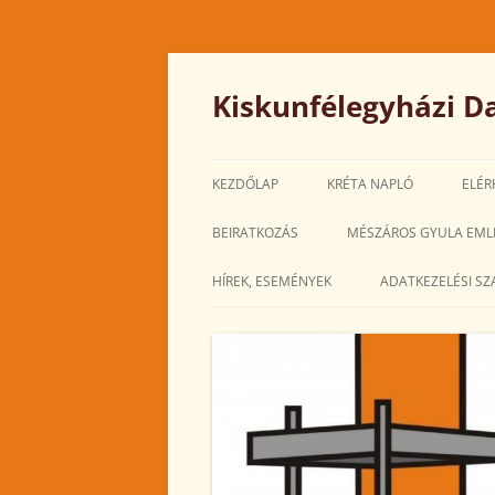
Kilépés
a
tartalomba
Kiskunfélegyházi Da
KEZDŐLAP
KRÉTA NAPLÓ
ELÉR
BEIRATKOZÁS
MÉSZÁROS GYULA EML
HÍREK, ESEMÉNYEK
ADATKEZELÉSI SZ
2025. MÁRCIUS
2025. FEBRUÁR
2025. JANUÁR
2024. DECEMBER