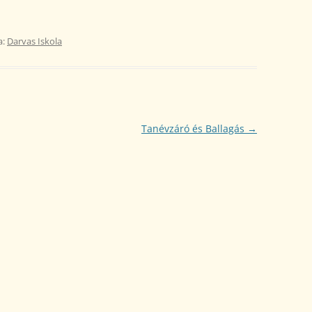
a:
Darvas Iskola
Tanévzáró és Ballagás
→