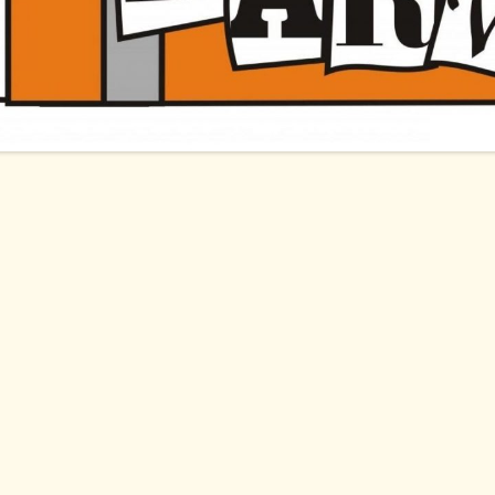
AKADÁLYMENTESÍTÉSI
NYILATKOZAT
A TANKÖNYVELLÁTÁS HELYI
RENDJE
KÖZZÉTÉTELI LISTA