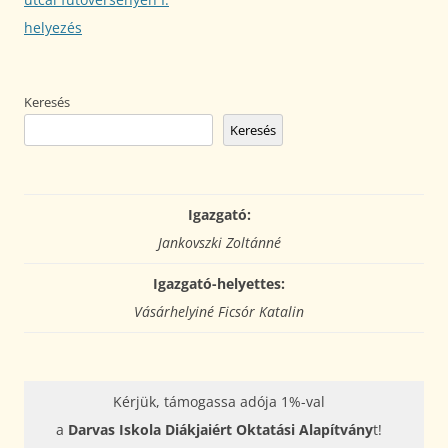
helyezés
Keresés
Keresés
Igazgató:
Jankovszki Zoltánné
Igazgató-helyettes:
Vásárhelyiné Ficsór Katalin
Kérjük, támogassa adója 1%-val
a
Darvas Iskola Diákjaiért Oktatási Alapítvány
t!