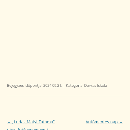
Bejegyzés időpontja:
2024.09.21.
| Kategória:
Darvas Iskola
Bejegyzés
←
„Ludas Matyi Futama”
Autómentes nap
→
navigáció
utcai futóversenyen I.