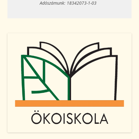
Adószámunk: 18342073-1-03