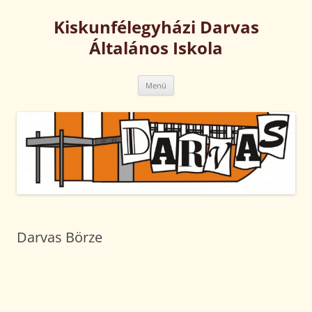
Kilépés
a
Kiskunfélegyházi Darvas
tartalomba
Általános Iskola
Menü
Darvas Börze