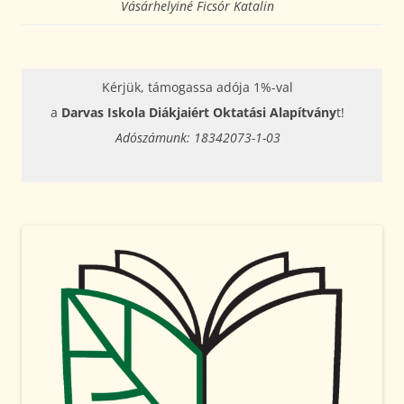
Vásárhelyiné Ficsór Katalin
Kérjük, támogassa adója 1%-val
a
Darvas Iskola Diákjaiért Oktatási Alapítvány
t!
Adószámunk: 18342073-1-03