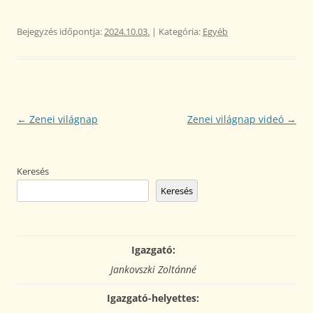
Bejegyzés időpontja:
2024.10.03.
| Kategória:
Egyéb
Bejegyzés
←
Zenei világnap
Zenei világnap videó
→
navigáció
Keresés
Keresés
Igazgató:
Jankovszki Zoltánné
Igazgató-helyettes: