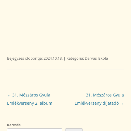
Bejegyzés időpontja:
2024.10.18.
| Kategória:
Darvas Iskola
Bejegyzés
←
31. Mészáros Gyula
31. Mészáros Gyula
navigáció
Emlékverseny 2. album
Emlékverseny díjátadó
→
Keresés