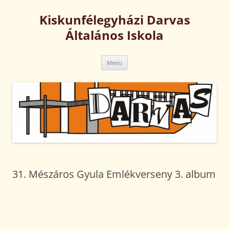
Kilépés
a
Kiskunfélegyházi Darvas
tartalomba
Általános Iskola
Menü
31. Mészáros Gyula Emlékverseny 3. album