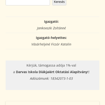
Keresés
Igazgató:
Jankovszki Zoltánné
Igazgató-helyettes:
Vásárhelyiné Ficsór Katalin
Kérjük, támogassa adója 1%-val
a
Darvas Iskola Diákjaiért Oktatási Alapítvány
t!
Adószámunk: 18342073-1-03