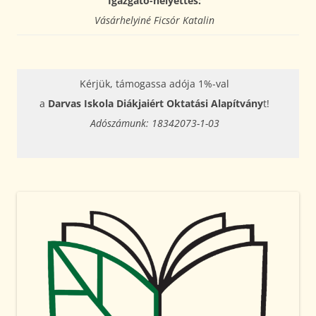
Igazgató-helyettes:
Vásárhelyiné Ficsór Katalin
Kérjük, támogassa adója 1%-val
a
Darvas Iskola Diákjaiért Oktatási Alapítvány
t!
Adószámunk: 18342073-1-03