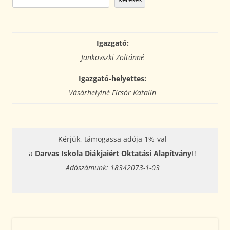
Igazgató:
Jankovszki Zoltánné
Igazgató-helyettes:
Vásárhelyiné Ficsór Katalin
Kérjük, támogassa adója 1%-val
a
Darvas Iskola Diákjaiért Oktatási Alapítvány
t!
Adószámunk: 18342073-1-03