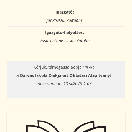
Igazgató:
Jankovszki Zoltánné
Igazgató-helyettes:
Vásárhelyiné Ficsór Katalin
Kérjük, támogassa adója 1%-val
a
Darvas Iskola Diákjaiért Oktatási Alapítvány
t!
Adószámunk: 18342073-1-03