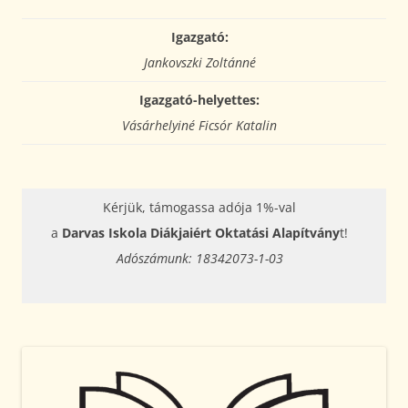
Igazgató:
Jankovszki Zoltánné
Igazgató-helyettes:
Vásárhelyiné Ficsór Katalin
Kérjük, támogassa adója 1%-val
a
Darvas Iskola Diákjaiért Oktatási Alapítvány
t!
Adószámunk: 18342073-1-03