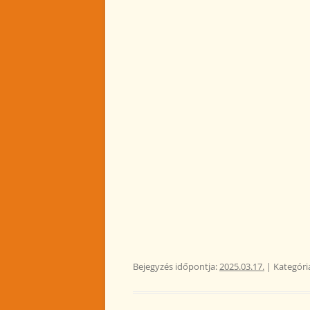
2023. DECEMBER
2023. NOVEMBER
Bejegyzés időpontja:
2025.03.17.
| Kategóri