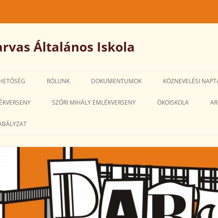
rvas Általános Iskola
HETŐSÉG
RÓLUNK
DOKUMENTUMOK
KÖZNEVELÉSI NAPT
IGAZGATÓ-
ÉKVERSENY
SZŐRI MIHÁLY EMLÉKVERSENY
ÖKOISKOLA
AR
HELYETTESI MEGBÍZÁSÁRA SZÓLÓ
ABÁLYZAT
PÁLYÁZATOK
SZMSZ
PEDAGÓGIAI PROGRAM
HÁZIREND
ALKALMAZOTTI NÉVSOR