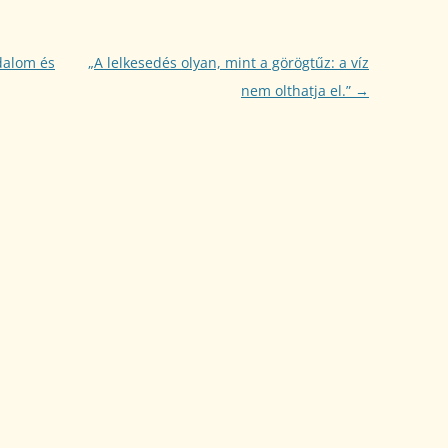
dalom és
„A lelkesedés olyan, mint a görögtűz: a víz
nem olthatja el.”
→