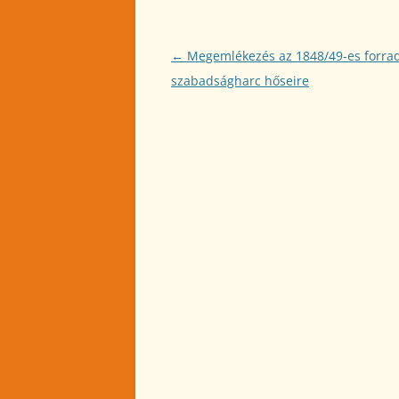
Bejegyzés
←
Megemlékezés az 1848/49-es forra
navigáció
szabadságharc hőseire