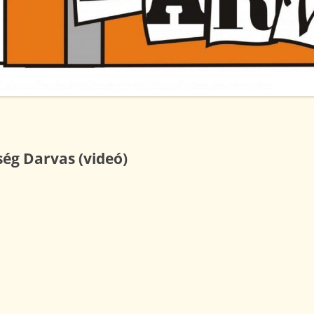
AKADÁLYMENTESÍTÉSI
NYILATKOZAT
A TANKÖNYVELLÁTÁS HELYI
RENDJE
KÖZZÉTÉTELI LISTA
ség Darvas (videó)