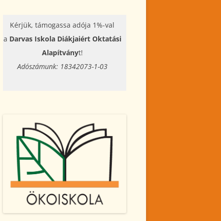
Kérjük, támogassa adója 1%-val
a
Darvas Iskola Diákjaiért Oktatási
Alapítvány
t!
Adószámunk: 18342073-1-03