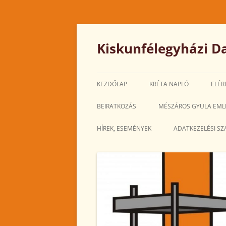
Kilépés
a
tartalomba
Kiskunfélegyházi Da
KEZDŐLAP
KRÉTA NAPLÓ
ELÉR
BEIRATKOZÁS
MÉSZÁROS GYULA EML
HÍREK, ESEMÉNYEK
ADATKEZELÉSI SZ
2025. MÁRCIUS
2025. FEBRUÁR
2025. JANUÁR
2024. DECEMBER