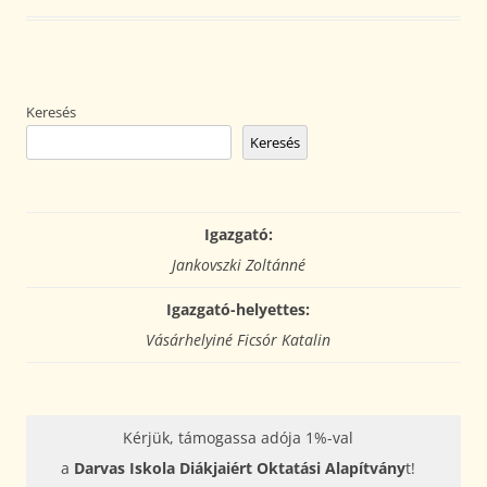
Keresés
Keresés
Igazgató:
Jankovszki Zoltánné
Igazgató-helyettes:
Vásárhelyiné Ficsór Katalin
Kérjük, támogassa adója 1%-val
a
Darvas Iskola Diákjaiért Oktatási Alapítvány
t!