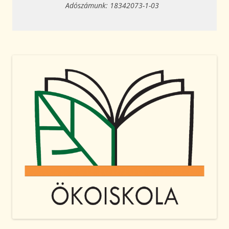
Adószámunk: 18342073-1-03