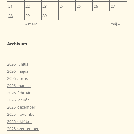
21
22
23
24
25
26
27
28
29
30
« márc
máj »
Archívum
2026. június
2026. május
2026. április
2026. március
2026. február
2026. január
2025. december
2025. november
2025. október
2025. szeptember