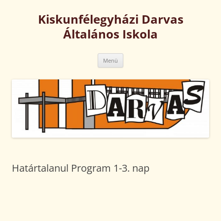
Kilépés
a
Kiskunfélegyházi Darvas
tartalomba
Általános Iskola
Menü
Határtalanul Program 1-3. nap