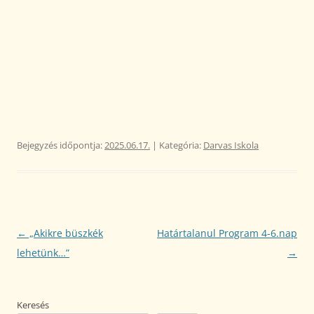
Bejegyzés időpontja:
2025.06.17.
| Kategória:
Darvas Iskola
Bejegyzés
←
„Akikre büszkék
Határtalanul Program 4-6.nap
navigáció
lehetünk…”
→
Keresés