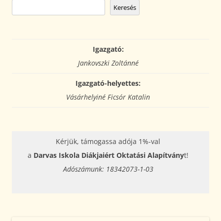
Keresés
Igazgató:
Jankovszki Zoltánné
Igazgató-helyettes:
Vásárhelyiné Ficsór Katalin
Kérjük, támogassa adója 1%-val
a
Darvas Iskola Diákjaiért Oktatási Alapítvány
t!
Adószámunk: 18342073-1-03