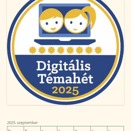
2025. szeptember
h
K
s
c
p
s
v