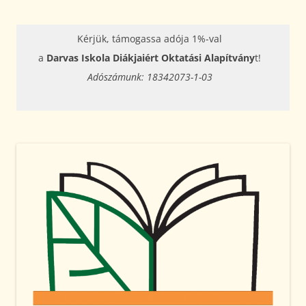
Kérjük, támogassa adója 1%-val
a
Darvas Iskola Diákjaiért Oktatási Alapítvány
t!
Adószámunk: 18342073-1-03