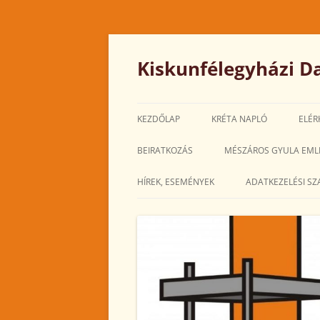
Kilépés
a
tartalomba
Kiskunfélegyházi Da
KEZDŐLAP
KRÉTA NAPLÓ
ELÉR
BEIRATKOZÁS
MÉSZÁROS GYULA EML
HÍREK, ESEMÉNYEK
ADATKEZELÉSI SZ
2025. MÁRCIUS
2025. FEBRUÁR
2025. JANUÁR
2024. DECEMBER