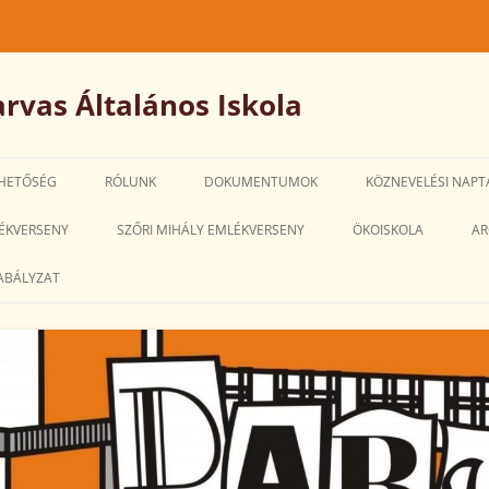
rvas Általános Iskola
HETŐSÉG
RÓLUNK
DOKUMENTUMOK
KÖZNEVELÉSI NAPT
IGAZGATÓ-
ÉKVERSENY
SZŐRI MIHÁLY EMLÉKVERSENY
ÖKOISKOLA
AR
HELYETTESI MEGBÍZÁSÁRA SZÓLÓ
ABÁLYZAT
PÁLYÁZATOK
SZMSZ
PEDAGÓGIAI PROGRAM
HÁZIREND
ALKALMAZOTTI NÉVSOR