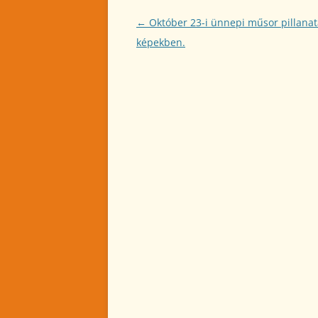
Bejegyzés
←
Október 23-i ünnepi műsor pillanat
navigáció
képekben.