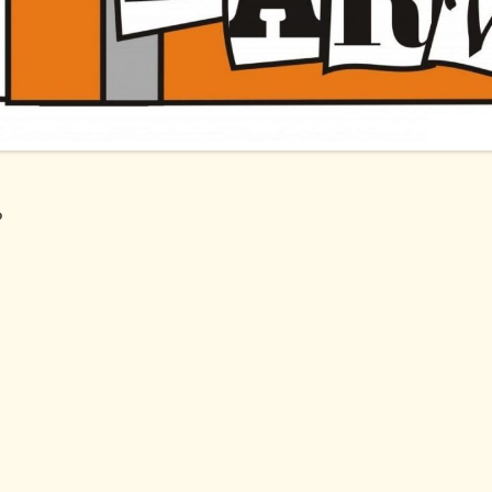
AKADÁLYMENTESÍTÉSI
NYILATKOZAT
A TANKÖNYVELLÁTÁS HELYI
RENDJE
KÖZZÉTÉTELI LISTA
?