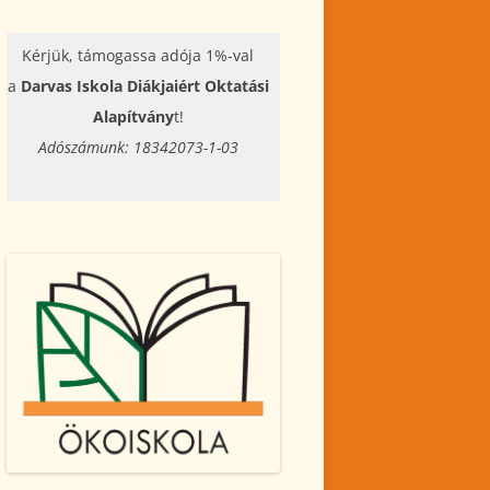
Kérjük, támogassa adója 1%-val
a
Darvas Iskola Diákjaiért Oktatási
Alapítvány
t!
Adószámunk: 18342073-1-03