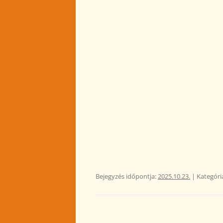
2023. DECEMBER
2023. NOVEMBER
Bejegyzés időpontja:
2025.10.23.
| Kategóri