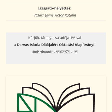
Igazgató-helyettes:
Vásárhelyiné Ficsór Katalin
Kérjük, támogassa adója 1%-val
a
Darvas Iskola Diákjaiért Oktatási Alapítvány
t!
Adószámunk: 18342073-1-03