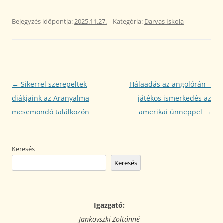
Bejegyzés időpontja:
2025.11.27.
| Kategória:
Darvas Iskola
Bejegyzés
←
Sikerrel szerepeltek
Hálaadás az angolórán –
navigáció
diákjaink az Aranyalma
játékos ismerkedés az
mesemondó találkozón
amerikai ünneppel
→
Keresés
Keresés
Igazgató:
Jankovszki Zoltánné