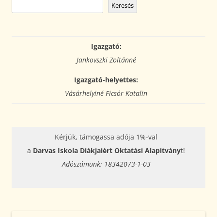
Keresés
Igazgató:
Jankovszki Zoltánné
Igazgató-helyettes:
Vásárhelyiné Ficsór Katalin
Kérjük, támogassa adója 1%-val
a
Darvas Iskola Diákjaiért Oktatási Alapítvány
t!
Adószámunk: 18342073-1-03