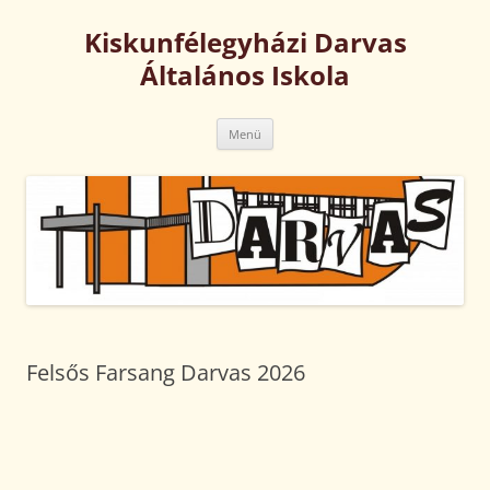
Kilépés
a
Kiskunfélegyházi Darvas
tartalomba
Általános Iskola
Menü
Felsős Farsang Darvas 2026