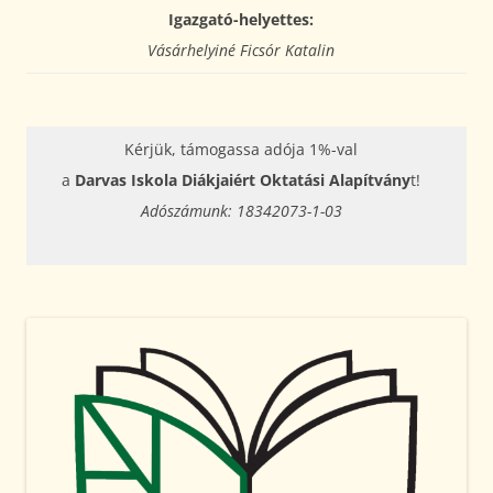
Igazgató-helyettes:
Vásárhelyiné Ficsór Katalin
Kérjük, támogassa adója 1%-val
a
Darvas Iskola Diákjaiért Oktatási Alapítvány
t!
Adószámunk: 18342073-1-03