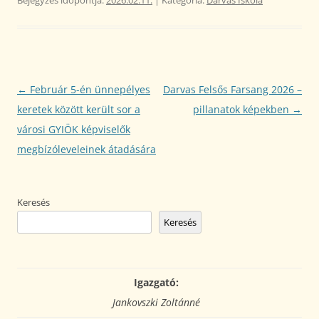
Bejegyzés
←
Február 5-én ünnepélyes
Darvas Felsős Farsang 2026 –
navigáció
keretek között került sor a
pillanatok képekben
→
városi GYIÖK képviselők
megbízóleveleinek átadására
Keresés
Keresés
Igazgató:
Jankovszki Zoltánné