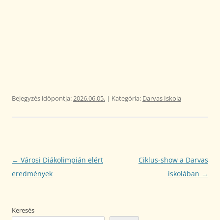
Bejegyzés időpontja:
2026.06.05.
| Kategória:
Darvas Iskola
Bejegyzés
←
Városi Diákolimpián elért
Ciklus-show a Darvas
navigáció
eredmények
iskolában
→
Keresés