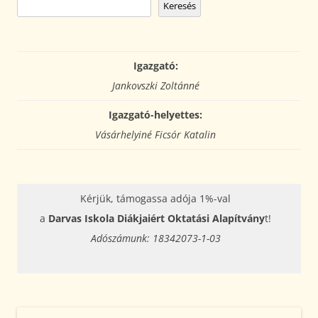
Keresés
Igazgató:
Jankovszki Zoltánné
Igazgató-helyettes:
Vásárhelyiné Ficsór Katalin
Kérjük, támogassa adója 1%-val
a
Darvas Iskola Diákjaiért Oktatási Alapítvány
t!
Adószámunk: 18342073-1-03