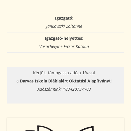
Igazgató:
Jankovszki Zoltánné
Igazgató-helyettes:
Vásárhelyiné Ficsór Katalin
Kérjük, támogassa adója 1%-val
a
Darvas Iskola Diákjaiért Oktatási Alapítvány
t!
Adószámunk: 18342073-1-03