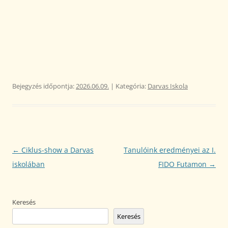
Bejegyzés időpontja:
2026.06.09.
| Kategória:
Darvas Iskola
Bejegyzés
←
Ciklus-show a Darvas
Tanulóink eredményei az I.
navigáció
iskolában
FIDO Futamon
→
Keresés
Keresés