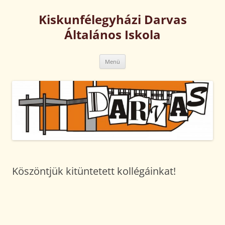
Kilépés
a
Kiskunfélegyházi Darvas
tartalomba
Általános Iskola
Menü
Köszöntjük kitüntetett kollégáinkat!