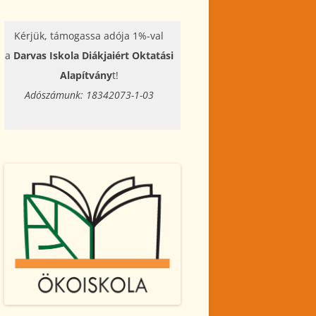
Kérjük, támogassa adója 1%-val
a
Darvas Iskola Diákjaiért Oktatási
Alapítvány
t!
Adószámunk: 18342073-1-03