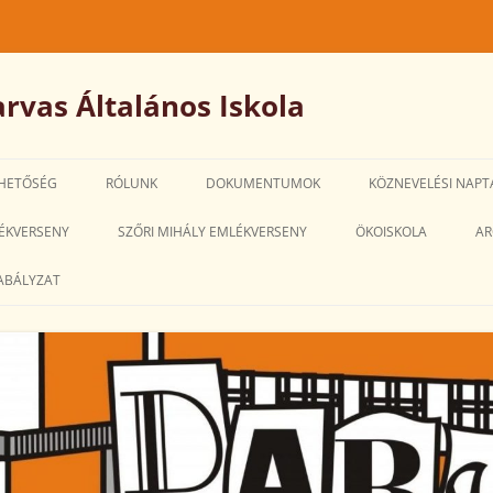
rvas Általános Iskola
HETŐSÉG
RÓLUNK
DOKUMENTUMOK
KÖZNEVELÉSI NAPT
IGAZGATÓ-
ÉKVERSENY
SZŐRI MIHÁLY EMLÉKVERSENY
ÖKOISKOLA
AR
HELYETTESI MEGBÍZÁSÁRA SZÓLÓ
ABÁLYZAT
PÁLYÁZATOK
SZMSZ
PEDAGÓGIAI PROGRAM
HÁZIREND
ALKALMAZOTTI NÉVSOR