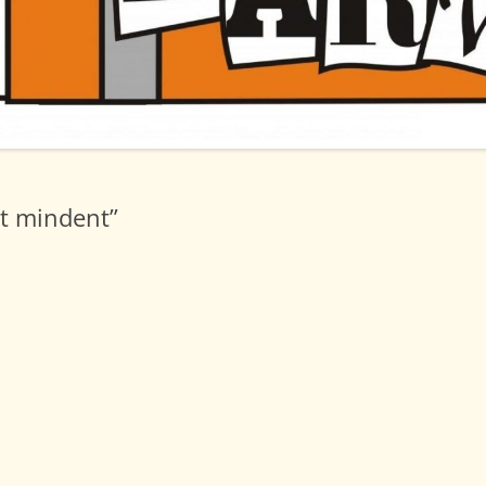
AKADÁLYMENTESÍTÉSI
NYILATKOZAT
A TANKÖNYVELLÁTÁS HELYI
RENDJE
KÖZZÉTÉTELI LISTA
t mindent”