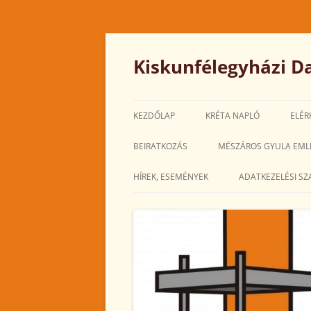
Kilépés
a
tartalomba
Kiskunfélegyházi Da
KEZDŐLAP
KRÉTA NAPLÓ
ELÉR
BEIRATKOZÁS
MÉSZÁROS GYULA EML
HÍREK, ESEMÉNYEK
ADATKEZELÉSI SZ
2025. MÁRCIUS
2025. FEBRUÁR
2025. JANUÁR
2024. DECEMBER