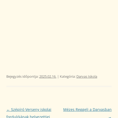
Bejegyzés időpontja:
2025.02.16.
| Kategória:
Darvas Iskola
Bejegyzés
←
Szépíró Verseny iskolai
Mézes Reggeli a Darvasban
navigáció
fordulójának helyezettjei
→