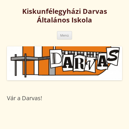
Kilépés
a
Kiskunfélegyházi Darvas
tartalomba
Általános Iskola
Menü
Vár a Darvas!