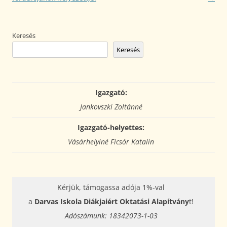
Keresés
Keresés
Igazgató:
Jankovszki Zoltánné
Igazgató-helyettes:
Vásárhelyiné Ficsór Katalin
Kérjük, támogassa adója 1%-val
a
Darvas Iskola Diákjaiért Oktatási Alapítvány
t!
Adószámunk: 18342073-1-03