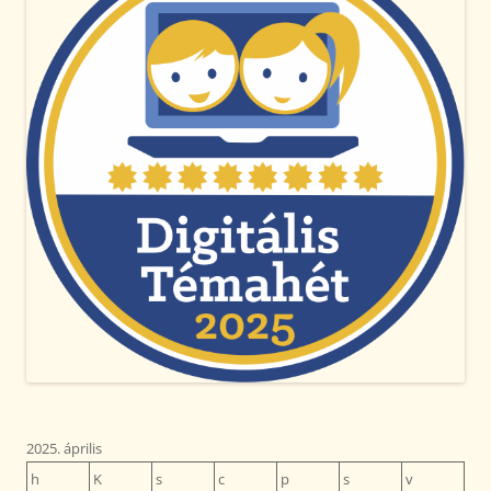
2025. április
h
K
s
c
p
s
v