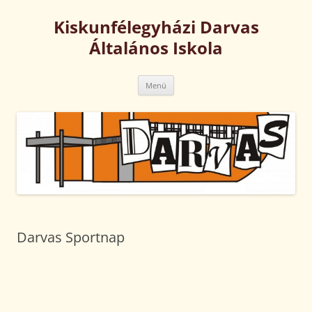
Kilépés
a
Kiskunfélegyházi Darvas
tartalomba
Általános Iskola
Menü
Darvas Sportnap