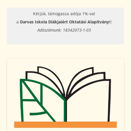
Kérjük, támogassa adója 1%-val
a
Darvas Iskola Diákjaiért Oktatási Alapítvány
t!
Adószámunk: 18342073-1-03