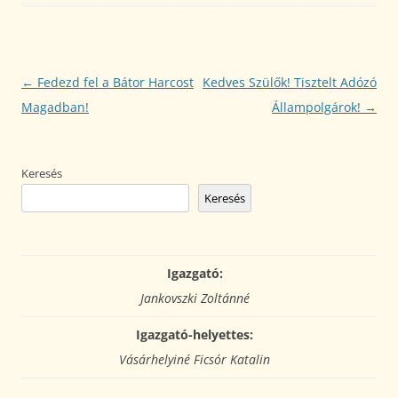
Bejegyzés
←
Fedezd fel a Bátor Harcost
Kedves Szülők! Tisztelt Adózó
navigáció
Magadban!
Állampolgárok!
→
Keresés
Keresés
Igazgató:
Jankovszki Zoltánné
Igazgató-helyettes:
Vásárhelyiné Ficsór Katalin