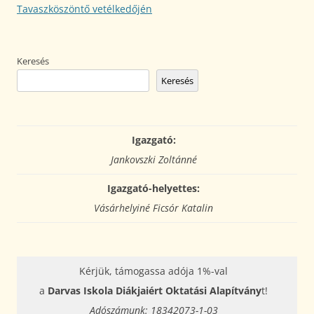
Tavaszköszöntő vetélkedőjén
Keresés
Keresés
Igazgató:
Jankovszki Zoltánné
Igazgató-helyettes:
Vásárhelyiné Ficsór Katalin
Kérjük, támogassa adója 1%-val
a
Darvas Iskola Diákjaiért Oktatási Alapítvány
t!
Adószámunk: 18342073-1-03