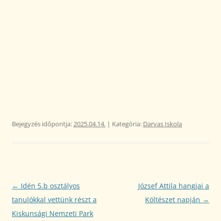
Bejegyzés időpontja:
2025.04.14.
| Kategória:
Darvas Iskola
Bejegyzés
←
Idén 5.b osztályos
József Attila hangjai a
navigáció
tanulókkal vettünk részt a
Költészet napján
→
Kiskunsági Nemzeti Park