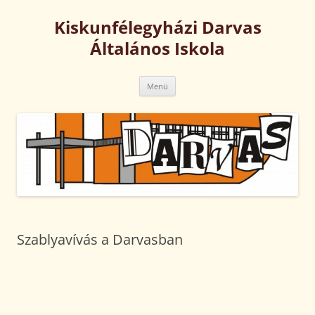
Kilépés
a
Kiskunfélegyházi Darvas
tartalomba
Általános Iskola
Menü
Szablyavívás a Darvasban