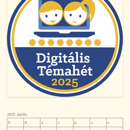
2025. április
h
K
s
c
p
s
v