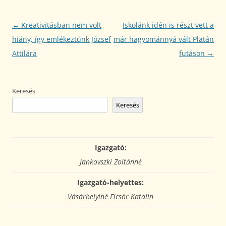
Bejegyzés
←
Kreativitásban nem volt
Iskolánk idén is részt vett a
navigáció
hiány, így emlékeztünk József
már hagyománnyá vált Platán
Attilára
futáson
→
Keresés
Keresés
Igazgató:
Jankovszki Zoltánné
Igazgató-helyettes:
Vásárhelyiné Ficsór Katalin