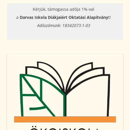
Kérjük, támogassa adója 1%-val
a
Darvas Iskola Diákjaiért Oktatási Alapítvány
t!
Adószámunk: 18342073-1-03