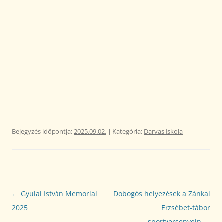
Bejegyzés időpontja:
2025.09.02.
| Kategória:
Darvas Iskola
Bejegyzés
←
Gyulai István Memorial
Dobogós helyezések a Zánkai
navigáció
2025
Erzsébet-tábor
sportversenyein
→