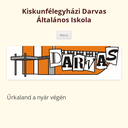
Kilépés
a
Kiskunfélegyházi Darvas
tartalomba
Általános Iskola
Menü
Űrkaland a nyár végén