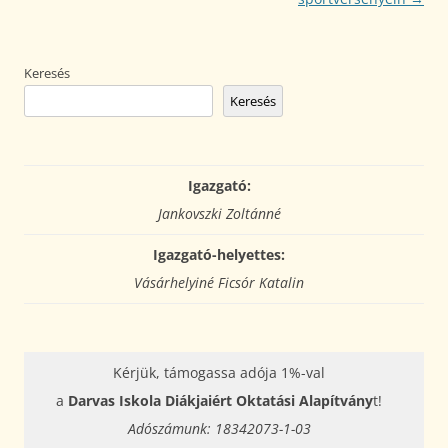
Keresés
Keresés
Igazgató:
Jankovszki Zoltánné
Igazgató-helyettes:
Vásárhelyiné Ficsór Katalin
Kérjük, támogassa adója 1%-val
a
Darvas Iskola Diákjaiért Oktatási Alapítvány
t!
Adószámunk: 18342073-1-03