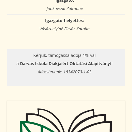
Igazgató:
Jankovszki Zoltánné
Igazgató-helyettes:
Vásárhelyiné Ficsór Katalin
Kérjük, támogassa adója 1%-val
a
Darvas Iskola Diákjaiért Oktatási Alapítvány
t!
Adószámunk: 18342073-1-03