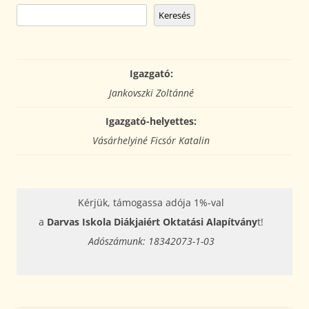
Keresés
Igazgató:
Jankovszki Zoltánné
Igazgató-helyettes:
Vásárhelyiné Ficsór Katalin
Kérjük, támogassa adója 1%-val
a
Darvas Iskola Diákjaiért Oktatási Alapítvány
t!
Adószámunk: 18342073-1-03